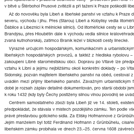
poté opakovaně v průběhu sedmileté války – především pak roku 175
v bitvě u Štěrbohol Prusové zvítězili a při tažení k Praze poškodili li
Až do novověku byla Libeň a libeňské panství ve vztahu k Praze 
severu, východu i jihu. Přes (Starou) Libeň a Kobylisy vedla litomě
Ďáblice a Líbeznici k mělnické silnici). Od litoměřické cesty se u 
Brandýsu, přes Hloubětín dále k východu vedla silnice královéhradec
zvaná kutnohorská), zatímco Braník ležel v blízkosti cesty linecké.
Výrazně určujícím hospodářským, komunikačním a urbanistickým
libeňských hospodářských provozů, a taktéž z hlediska rybolovu – 
zakoupení Libně staroměstskou obcí. Dopravu po Vltavě lze předpo
vztahu k Libni a jejímu nejbližšímu okolí konkrétní doklady – po Vlta
Sidonský, pozván majitelem libeňského panství na oběd, cestoval z P
uváděn mezi příjmy libeňského panství. Závažným urbanistickým f
době je rozsah záplav detailně dokumentován, pro starší období jsme 
k roku 1432 (kdy byly Čechy postiženy silnou vlnou povodní) se uvá
Centrem samostatného zboží byla Libeň již ve 14. století, existen
předpokládat, že stávala v místech pozdějšího zámku. Ten podle vše
právě přestavbou gotického sídla. Za Elišky Hofmannové z Grünbühe
Jejím manželem byl totiž Ferdinand Hofmann z Grünbühelu, císaře
libeňském zámku probíhala ve dnech 23.–25. června 1608 závěreč