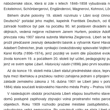
náboženské obce, která si zde v letech 1846–1858 vybudovala novo
Ecksteinovi, Schönbergerovi, Engländerovi, Wagnerovi, Kohnovi, Löwito
Během druhé poloviny 19. století rozvinulo v Libni svoji čin
Deutschů“ pořádal jeho majitel, kapelník František Deutsch, od 
zahradě hostince byl pak na počátku 90. let postaven divadelní sá
dějinách, vedená nejprve režisérem Janem Hurtem, posléze Adolf
převzala roku 1907 slavná subreta Mařenka Zieglerová. Libeň se tehdy
prožil předčasně zesnulý dekadentní básník a výtvarník Karel Hlavá
Adalbert Östreicher, jinak vynikající českožidovský spisovatel Vojt
Karel Krofta (1896–1974), jenž později ve svém díle působivě evo
života koncem 19. a počátkem 20. století byl učitel, pedagogický pub
jenž ve svém spise
Libeň. Historický nástin
(1896) jako první soustav
Až do konce 19. století měla Libeň statut předměstské obce, teprv
byla mezi libeňskou a pražskou radnicí zahájena jednání o připojen
základě zemského zákona z 16. dubna 1901 se Libeň jako v pořa
1884) stala součástí královského hlavního města Prahy – Prahou VIII
V následujícím období procházela Libeň etapou bouřlivého stave
domů postupně zaplňovaly zbývající volná prostranství nebo parce
objektech. Roku 1909 rozhodlo pražské městské zastupitelstvo