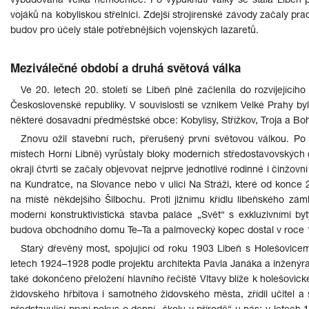
vybudována velká nemocnice. Po vypuknutí války se stala Libeň pr
vojáků na kobyliskou střelnici. Zdejší strojírenské závody začaly pr
budov pro účely stále potřebnějších vojenských lazaretů.
Meziválečné období a druhá světová válka
Ve 20. letech 20. století se Libeň plně začlenila do rozvíjejíc
Československé republiky. V souvislosti se vznikem Velké Prahy byl
některé dosavadní předměstské obce: Kobylisy, Střížkov, Troja a Bo
Znovu ožil stavební ruch, přerušený první světovou válkou. Po 
místech Horní Libně) vyrůstaly bloky moderních středostavovských
okraji čtvrti se začaly objevovat nejprve jednotlivé rodinné i činžov
na Kundratce, na Slovance nebo v ulici Na Stráži, které od konce 2
na místě někdejšího Šilbochu. Proti jižnímu křídlu libeňského zám
moderní konstruktivistická stavba paláce „Svět“ s exkluzivními by
budova obchodního domu Te–Ta a palmovecký kopec dostal v roce 19
Starý dřevěný most, spojující od roku 1903 Libeň s Holešovice
letech 1924–1928 podle projektu architekta Pavla Janáka a inženýra
také dokončeno přeložení hlavního řečiště Vltavy blíže k holešovi
židovského hřbitova i samotného židovského města, zřídil učitel 