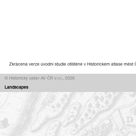
Zkrácená verze úvodní studie otištěné v Historickém atlase měst 
© Historický ústav AV ČR v.v.i., 2026
Landscapes