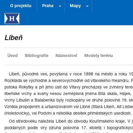
O projektu
Praha
Mapy
Libeň
Úvod
Bibliografie
Názvosloví
Modely terénu
Libeň, původně ves, povýšená v roce 1898 na město a roku 190
Rozkládá se východně a severovýchodně od vltavského meandru. Reli
potoka Rokytky a při jeho ústí do Vltavy přecházejí ve zvlněný 
libeňské vrchy a svahy nesou zeměpisná jména Bílá skála, Hájek, 
vrchy Libušín a Balabenka byly rozkopány ve druhé polovině 19. st
Vznikla propojením a urbanizováním vsi Libně (Stará Libeň, Alt Lie
(Holešovičky), vsi Podviní a několika desítek příměstských usedlostí.
Od středověku náležela Libeň do obvodu Kouřimského kraje. V je
poddaných podle víry (druhá polovina 17. století) i topografických