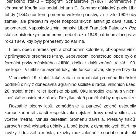
libeňského statku – topografii Schallerově (1788) i Sommerově 
věnované Kouřimsku podal Johann G. Sommer důkladný popis Libně i je
tehdy (1844) centrem poměrně velkého panství, v níž žilo 1909 oby
zámek, ale především výčet hospodářských aktivit již dával tušit, 
aglomerací. Naposledy zmínil panství Libeň František Palacký v
Pop
stal se historickým pramenem, neboť roku 1848 patrimoniální správa, 
roku 1849, kdy byly přeneseny do Karlína.
Libeň, obec s řemeslným a obchodním koloritem, obklopená viničn
v průmyslové předměstí Prahy. Sebevědomí bohatnoucí obce bylo ko
formální prvky městského sídliště, došlo k další změně. V září 1
metropolí. Vznikl sice asymetrický, ale funkční útvar, který se brzy d
V polovině 19. století také začala dramatická proměna libeňskéh
podniků činily z donedávna agrárního sídliště s řadou viničních us
20. století měnil reliéf libeňské oblasti. Oku lahodící krajinu s vini
libeňského osídlení ztrácela Rokytka, staří pamětníci by nepoznali r
Rozsáhlé plochy lesů, zemědělské a parkové zeleně ustoupily
komunikační síť zčásti respektovala nejstarší trasy cest a silnic,
včetně metra). Minulá desetiletí proměnu završila. Přesuny tisí
zároveň nová výstavba učinily z Libně jednu z dynamických čtvrtí m
zbytky židovského města, ukázky meziválečné i soudobé architekt