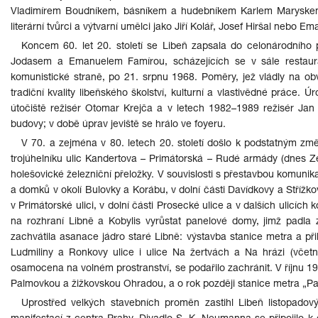
Vladimírem Boudníkem, básníkem a hudebníkem Karlem Maryskem
literární tvůrci a výtvarní umělci jako Jiří Kolář, Josef Hiršal nebo Em
Koncem 60. let 20. století se Libeň zapsala do celonárodního 
Jodasem a Emanuelem Famírou, scházejících se v sále restaura
komunistické straně, po 21. srpnu 1968. Poměry, jež vládly na obvo
tradiční kvality libeňského školství, kulturní a vlastivědné práce.
útočiště režisér Otomar Krejča a v letech 1982–1989 režisér Jan
budovy; v době úprav jeviště se hrálo ve foyeru.
V 70. a zejména v 80. letech 20. století došlo k podstatným z
trojúhelníku ulic Kandertova – Primátorská – Rudé armády (dnes Ze
holešovické železniční přeložky. V souvislosti s přestavbou komuni
a domků v okolí Bulovky a Korábu, v dolní části Davídkovy a Střížk
v Primátorské ulici, v dolní části Prosecké ulice a v dalších ulicích 
na rozhraní Libně a Kobylis vyrůstat panelové domy, jimž padla
zachvátila asanace jádro staré Libně: výstavba stanice metra a při
Ludmiliny a Ronkovy ulice i ulice Na žertvách a Na hrázi (včetn
osamocena na volném prostranství, se podařilo zachránit. V říjnu 
Palmovkou a žižkovskou Ohradou, a o rok později stanice metra „P
Uprostřed velkých stavebních proměn zastihl Libeň listopado