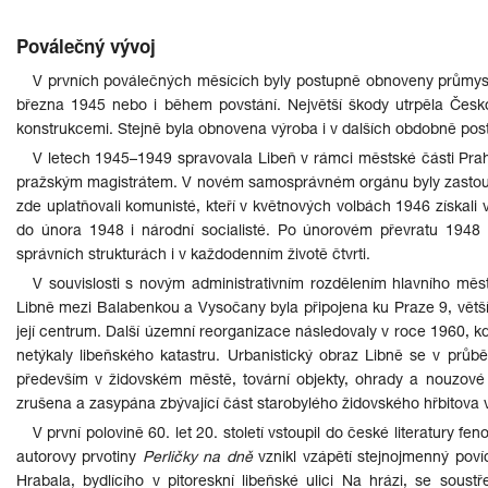
Poválečný vývoj
V prvních poválečných měsících byly postupně obnoveny průmysl
března 1945 nebo i během povstání. Největší škody utrpěla Česko
konstrukcemi. Stejně byla obnovena výroba i v dalších obdobně pos
V letech 1945–1949 spravovala Libeň v rámci městské části Prah
pražským magistrátem. V novém samosprávném orgánu byly zastoupen
zde uplatňovali komunisté, kteří v květnových volbách 1946 získali
do února 1948 i národní socialisté. Po únorovém převratu 1948
správních strukturách i v každodenním životě čtvrti.
V souvislosti s novým administrativním rozdělením hlavního mě
Libně mezi Balabenkou a Vysočany byla připojena ku Praze 9, větší č
její centrum. Další územní reorganizace následovaly v roce 1960, kd
netýkaly libeňského katastru. Urbanistický obraz Libně se v průběh
především v židovském městě, tovární objekty, ohrady a nouzov
zrušena a zasypána zbývající část starobylého židovského hřbitova v
V první polovině 60. let 20. století vstoupil do české literatury 
autorovy prvotiny
Perličky na dně
vznikl vzápětí stejnojmenný poví
Hrabala, bydlícího v pitoreskní libeňské ulici Na hrázi, se sou