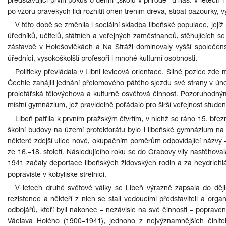
představující první pokus o denní „školu v přírodě“ u nás: v letec
po vzoru pravěkých lidí roznítit oheň třením dřeva, štípat pazourky, vy
V této době se změnila i sociální skladba libeňské populace, její
úředníků, učitelů, státních a veřejných zaměstnanců, stěhujících s
zástavbě v Holešovičkách a Na Stráži dominovaly vyšší společensk
úředníci, vysokoškolští profesoři i mnohé kulturní osobnosti.
Politicky převládala v Libni levicová orientace. Silné pozice zde m
Čechie zahájili jednání přelomového pátého sjezdu své strany v únoru
proletářská tělovýchova a kulturně osvětová činnost. Pozoruhodným 
místní gymnázium, jež pravidelně pořádalo pro širší veřejnost studen
Libeň patřila k prvním pražským čtvrtím, v nichž se ráno 15. bř
školní budovy na území protektorátu bylo i libeňské gymnázium n
některé zdejší ulice nové, okupačním poměrům odpovídající názvy
ze 16.–18. století. Následujícího roku se do Grabovy vily nastěhoval
1941 začaly deportace libeňských židovských rodin a za heydrichi
popraviště v kobyliské střelnici.
V letech druhé světové války se Libeň výrazně zapsala do ději
rezistence a někteří z nich se stali vedoucími představiteli a orga
odbojářů, kteří byli nakonec – nezávisle na své činnosti – poprave
Václava Holého (1900–1941), jednoho z nejvýznamnějších činite