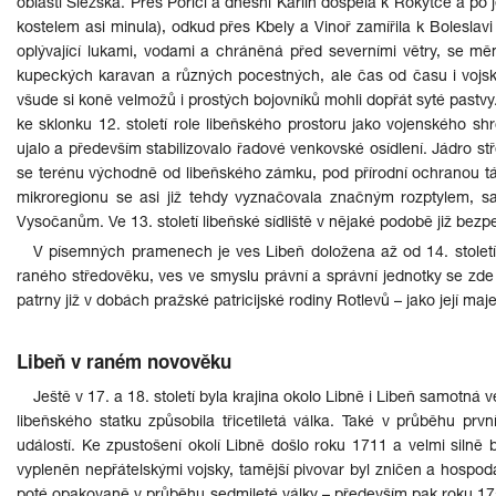
oblastí Slezska. Přes Poříčí a dnešní Karlín dospěla k Rokytce a 
kostelem asi minula), odkud přes Kbely a Vinoř zamířila k Bolesla
oplývající lukami, vodami a chráněná před severními větry, se m
kupeckých karavan a různých pocestných, ale čas od času i vojsk. 
všude si koně velmožů i prostých bojovníků mohli dopřát syté pastvy
ke sklonku 12. století role libeňského prostoru jako vojenského sh
ujalo a především stabilizovalo řadové venkovské osídlení. Jádro stř
se terénu východně od libeňského zámku, pod přírodní ochranou táh
mikroregionu se asi již tehdy vyznačovala značným rozptylem, s
Vysočanům. Ve 13. století libeňské sídliště v nějaké podobě již bez
V písemných pramenech je ves Libeň doložena až od 14. století. 
raného středověku, ves ve smyslu právní a správní jednotky se zde 
patrny již v dobách pražské patricijské rodiny Rotlevů – jako její ma
Libeň v raném novověku
Ještě v 17. a 18. století byla krajina okolo Libně i Libeň samotná
libeňského statku způsobila třicetiletá válka. Také v průběhu prv
událostí. Ke zpustošení okolí Libně došlo roku 1711 a velmi silně
vypleněn nepřátelskými vojsky, tamější pivovar byl zničen a hospodá