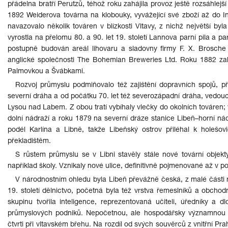
přádelna bratří Perutzů, téhož roku zahájila provoz ještě rozsáhlej
1892 Weiderova továrna na klobouky, vyvážející své zboží až do Ind
navazovalo několik továren v blízkosti Vltavy, z nichž největší byl
vyrostla na přelomu 80. a 90. let 19. století Lannova parní pila a
postupně budován areál lihovaru a sladovny firmy F. X. Brosche
anglické společnosti The Bohemian Breweries Ltd. Roku 1882 zahá
Palmovkou a Švábkami.
Rozvoj průmyslu podmiňovalo též zajištění dopravních spojů, pře
severní dráha a od počátku 70. let též severozápadní dráha, vedou
Lysou nad Labem. Z obou tratí vybíhaly vlečky do okolních továren;
dolní nádraží a roku 1879 na severní dráze stanice Libeň–horní nád
podél Karlína a Libně, takže Libeňský ostrov přiléhal k holešov
překladištěm.
S růstem průmyslu se v Libni stavěly stále nové tovární objekt
například školy. Vznikaly nové ulice, definitivně pojmenované až v pol
V národnostním ohledu byla Libeň převážně česká, z malé části
19. století dělnictvo, početná byla též vrstva řemeslníků a obchodní
skupinu tvořila inteligence, reprezentovaná učiteli, úředníky a d
průmyslových podniků. Nepočetnou, ale hospodářsky významnou čás
čtvrti při vltavském břehu. Na rozdíl od svých souvěrců z vnitřní Pr