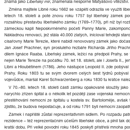
známá jako
Libeňský mír
, znamenala nesporné Matyášovo vítězství.
Změna majitele Libně roku 1662 se vzápětí odrazila ve využití lib
letech 18. století a poté znovu roku 1757 byl libeňský zámek po
rozsáhlou přestavbu libeňského zámku (1769–1770), při níž byl roz
zámeckou kapli Neposkvrněného početí Panny Marie, zakomponova
Nákladnou renovaci, jež stála 40.000 zlatých, inicioval tehdejší sta
císařovny Marie Terezie, které nabídl renovovaný zámek jako dočasno
Jan Josef Prachner, syn proslulého řezbáře Richarda Jiřího Prachne
dílem Ignáce Raaba. Libeňský zámek, ležící na předpolí Prahy, se v
nejen Marie Terezie na počátku 70. let 18. století, ale i Josefa II.,
Libní a Hloubětínem (1786). Jeho nástupce Leopold II. zde pobýval
Prahy. Roku 1803 tu se svým dvorem celých šest týdnů pobýval 
vojevůdce, maršál Karel Schwarzenberg a roku 1830 tu krátce nalezl
V 70.–80. letech 18. století části zámku opakovaně sloužily jak
narychlo zřízen špitál a o několik let později zase vojenská nemoc
přestěhováni nemocní ze špitálu u kostela sv. Bartoloměje, avšak 
zjistilo, že budova nepostačuje, a od roku 1791 byli nemocní zaop
Zámek i napříště zůstal reprezentativním sídlem. Po rozpadu patr
rezidence – též reprezentačním účelům libeňské obce, a plnil tak do j
kratší dobu. Při velké povodni roku 1845 poskytl přístřeší mnoha 