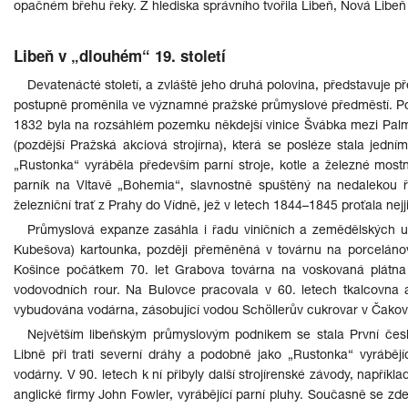
opačném břehu řeky. Z hlediska správního tvořila Libeň, Nová Libeň 
Libeň v „dlouhém“ 19. století
Devatenácté století, a zvláště jeho druhá polovina, představuje p
postupně proměnila ve významné pražské průmyslové předměstí. Počátky
1832 byla na rozsáhlém pozemku někdejší vinice Švábka mezi Palmo
(pozdější Pražská akciová strojírna), která se posléze stala jedn
„Rustonka“ vyráběla především parní stroje, kotle a železné mostní
parník na Vltavě „Bohemia“, slavnostně spuštěný na nedalekou 
železniční trať z Prahy do Vídně, jež v letech 1844–1845 proťala nejjiž
Průmyslová expanze zasáhla i řadu viničních a zemědělských used
Kubešova) kartounka, později přeměněná v továrnu na porceláno
Košince počátkem 70. let Grabova továrna na voskovaná plátna
vodovodních rour. Na Bulovce pracovala v 60. letech tkalcovna
vybudována vodárna, zásobující vodou Schöllerův cukrovar v Čakov
Největším libeňským průmyslovým podnikem se stala První čes
Libně při trati severní dráhy a podobně jako „Rustonka“ vyrábějící
vodárny. V 90. letech k ní přibyly další strojírenské závody, napříkla
anglické firmy John Fowler, vyrábějící parní pluhy. Současně se zde 