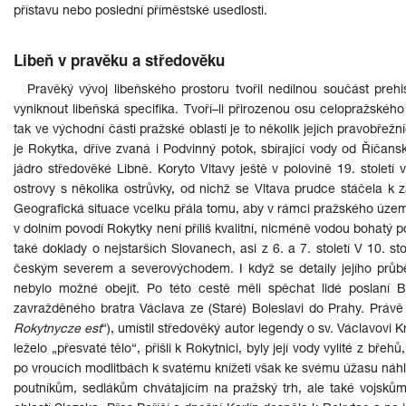
přístavu nebo poslední příměstské usedlosti.
Libeň v pravěku a středověku
Pravěký vývoj libeňského prostoru tvořil nedílnou součást preh
vyniknout libeňská specifika. Tvoří–li přirozenou osu celopražského 
tak ve východní části pražské oblasti je to několik jejích pravobřežn
je Rokytka, dříve zvaná i Podvinný potok, sbírající vody od Říčan
jádro středověké Libně. Koryto Vltavy ještě v polovině 19. století
ostrovy s několika ostrůvky, od nichž se Vltava prudce stáčela k zá
Geografická situace vcelku přála tomu, aby v rámci pražského území
v dolním povodí Rokytky není příliš kvalitní, nicméně vodou bohatý p
také doklady o nejstarších Slovanech, asi z 6. a 7. století V 10. st
českým severem a severovýchodem. I když se detaily jejího průběh
nebylo možné obejít. Po této cestě měli spěchat lidé poslaní B
zavražděného bratra Václava ze (Staré) Boleslavi do Prahy. Právě 
Rokytnycze est
“), umístil středověký autor legendy o sv. Václavovi
leželo „přesvaté tělo“, přišli k Rokytnici, byly její vody vylité z bře
po vroucích modlitbách k svatému knížeti však ke svému úžasu náhle 
poutníkům, sedlákům chvátajícím na pražský trh, ale také vojsků