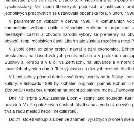
manifestací z centra Prahy, Divadlo S. K. Neumanna se připojilo k c
vysokoškoláky. Ve všech libeňských podnicích a institucích pro
jednotlivých pracovištích se ustavovala občanská fóra, v únoru 19
V parlamentních volbách v červnu 1990 i v komunálních vol
komunálními volbami došlo k zásadním změnám v organizaci st
městskými částmi a obvodní národní výbory se přeměnily na obv
obvodů, resp. městských částí; Libeň stále zůstala rozdělena mezi P
V životě čtvrti se záhy projevil návrat k tržní ekonomice. Běh
přestavěna, na dosud volných prostranstvích a v prolukách postup
Bulovky a Korábu a v ulici Na Žertvách), na Slovance a v horní č
luxusních obytných domů. Tato výstavba na různých místech čtvrti d
V Libni začaly působit četné nové firmy; usídlily se tu filiálky i
kultury. V listopadu 1999 byl odhalen originální pomník Bohumil
Bohumilu Hrabalovi
, umístěná na boční zdi stanice metra „Palmovka“
Dne 13. srpna 2002 zasáhla Libeň – stejně jako sousední Karlín,
povodeň. V níže položených částech čtvrti sahala voda až do výše p
trvala řadu měsíců nebo i několik roků.
Do 21. století vstoupila Libeň ve znamení výrazných proměn svého 