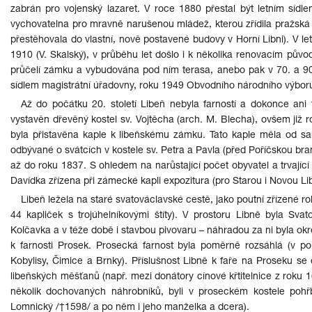
zabrán pro vojenský lazaret. V roce 1880 přestal být letním sídl
vychovatelna pro mravně narušenou mládež, kterou zřídila pražská 
přestěhovala do vlastní, nově postavené budovy v Horní Libni). V 
1910 (V. Skalský), v průběhu let došlo i k několika renovacím půvo
průčelí zámku a vybudována pod ním terasa, anebo pak v 70. a 90. 
sídlem magistrátní úřadovny, roku 1949 Obvodního národního výbor
Až do počátku 20. století Libeň nebyla farností a dokonce ani 
vystavěn dřevěný kostel sv. Vojtěcha (arch. M. Blecha), ovšem již 
byla přistavěna kaple k libeňskému zámku. Tato kaple měla od s
odbývané o svátcích v kostele sv. Petra a Pavla (před Poříčskou bran
až do roku 1837. S ohledem na narůstající počet obyvatel a trvající 
Davídka zřízena při zámecké kapli expozitura (pro Starou i Novou L
Libeň ležela na staré svatováclavské cestě, jako poutní zřízené ro
44 kapliček s trojúhelníkovými štíty). V prostoru Libně byla Sva
Kolčavka a v téže době i stavbou pivovaru – náhradou za ni byla okr
k farnosti Prosek. Prosecká farnost byla poměrně rozsáhlá (v pol
Kobylisy, Čimice a Brnky). Příslušnost Libně k faře na Proseku se
libeňských měšťanů (např. mezi donátory cínové křtitelnice z roku 16
několik dochovaných náhrobníků, byli v proseckém kostele pohřbe
Lomnický /†1598/ a po něm i jeho manželka a dcera).