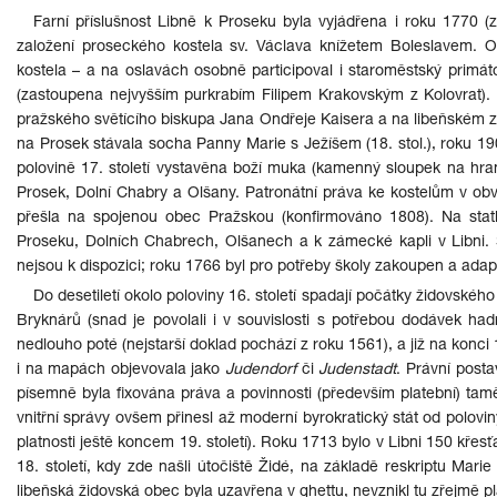
Farní příslušnost Libně k Proseku byla vyjádřena i roku 1770 (
založení proseckého kostela sv. Václava knížetem Boleslavem. 
kostela – a na oslavách osobně participoval i staroměstský primát
(zastoupena nejvyšším purkrabím Filipem Krakovským z Kolovrat). 
pražského světícího biskupa Jana Ondřeje Kaisera a na libeňském zám
na Prosek stávala socha Panny Marie s Ježíšem (18. stol.), roku 1905
polovině 17. století vystavěna boží muka (kamenný sloupek na hran
Prosek, Dolní Chabry a Olšany. Patronátní práva ke kostelům v ob
přešla na spojenou obec Pražskou (konfirmováno 1808). Na statk
Proseku, Dolních Chabrech, Olšanech a k zámecké kapli v Libni. Šk
nejsou k dispozici; roku 1766 byl pro potřeby školy zakoupen a ad
Do desetiletí okolo poloviny 16. století spadají počátky židovskéh
Bryknárů (snad je povolali i v souvislosti s potřebou dodávek had
nedlouho poté (nejstarší doklad pochází z roku 1561), a již na konci 16
i na mapách objevovala jako
Judendorf
či
Judenstadt
. Právní posta
písemně byla fixována práva a povinnosti (především platební) tamě
vnitřní správy ovšem přinesl až moderní byrokratický stát od polovin
platnosti ještě koncem 19. století). Roku 1713 bylo v Libni 150 křesť
18. století, kdy zde našli útočiště Židé, na základě reskriptu Mari
libeňská židovská obec byla uzavřena v ghettu, nevznikl tu zřejmě 