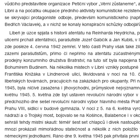
vůdčího představitele organizace Petiční výbor „Věrni zůstaneme“, 
Libni a na počátku okupace předního aktivisty komunistické rezistenc
se skrývající protagonisté odboje, především komunistického (nap
Bedřich Václavek), a v nichž se konaly konspirační schůzky odbojář
Libeň je úzce spjata s historií atentátu na Reinharda Heydricha
ulicemi prchali atentátníci, parašutisté Jozef Gabčík a Jan Kubiš,
zde posléze 4. června 1942 zemřel. V této části Prahy však také ži
zázemí parašutistům, přímo či nepřímo na atentátu zúčastněným
prodejny konzumního družstva Bratrství; na tuto síť byla napojena t
Bohumírem Budínem. Na několika místech v Libni vznikly postupně ileg
Františka Knížáka v Lindnerově ulici, likvidovaná v noci na 10
libeňských továrnách, pracujících na zakázkách pro okupanty. Při
1945, byla ničivě zasažena i jihovýchodní, průmyslově nejvýznamně
květnu 1945. 5. května zde byl ustaven revoluční národní výbor v
předchozího dne sešel revoluční národní výbor hlavního města Prahy
Prahu VIII, sídlící v budově gymnázia. V noci z 5. na 6. května vyro
nádraží a o Trojský most, bojovalo se na Košince, Balabence i v okolí
sehráli tehdy místní skauti: téměř šest set chlapců i dívek nastoupi
mnozí prokázali mimořádnou statečnost a několik z nich položilo
německými jednotkami. Ráno dne 9. května 1945 pak přivítala první 