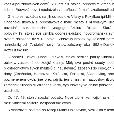
konskripcí židovských domů (20. léta 18. století) především v těch l
kde se židovská obydlí nacházela v nepřípustně malé vzdálenosti od
Ghetto se rozkládalo na jih od soutoku Vltavy s Rokytkou (přibli
Chocholouškovou) a představovalo malé město s křivolakými uli
povodním), s vlastní radnicí, synagogou, školou i hřbitovem. Stará
poloviny 19. století zde vznikla dodnes existující novorománská syna
ovšem doložena až v 18. století. Židovský hřbitov byl založen patr
náhrobníky od 17. století; nový hřbitov, založený roku 1892 v Davíd
Koželužské ulici.
K obrazu i životu Libně v 17.–19. století nedílně patřily vinič
objekty, zasazené do zdejší krajiny. Měly své pestré osudy, podí
prostřednictvím svých majitelů či návštěvníků zapsaly i do českých 
doby (Císařecká, Hercovka, Kolčavka, Rokoska, Vlachovka), ane
pozměněném okolí, jiné přežívají již jen v místním názvosloví (Bul
zámeček Šilboch či Ztracená varta, vybudovaný ve druhé polovině 1
usedlosti.
Do 17.–18. století spadají počátky Nové Libně, vznikající na em
mezi vinicemi solitérní hospodářské dvory.
S vinařstvím ostatně souvisejí i Malé Holešovice, vznikající v tě